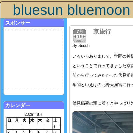
bluesun bluemoon
スポンサー
京旅行
7月
19
2019
By
Soushi
いろいろありまして、学問の神
ということで行ってきました京
前から行ってみたかった伏見稲
学問といえばの北野天満宮に行
伏見稲荷の駅に着くとやっぱり
カレンダー
2026年8月
日
月
火
水
木
金
土
1
2
3
4
5
6
7
8