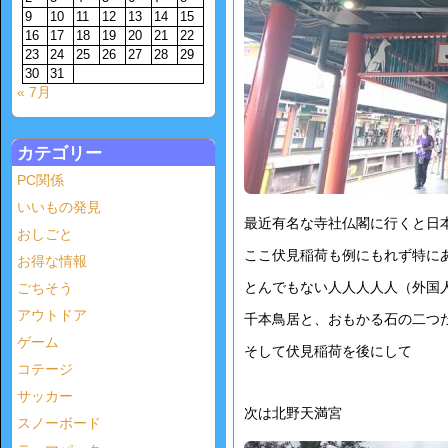
9
10
11
12
13
14
15
16
17
18
19
20
21
22
23
24
25
26
27
28
29
30
31
« 7月
カテゴリー
PC関係
いいもの発見
最近有名な寺社仏閣に行くと日
おしごと
ここ伏見稲荷も例にもれず特に
お得な情報
とんでもない人人人人人（外国
ごちそう
アウトドア
千本鳥居と、おもかる石の二つ
ゲーム
そして伏見稲荷を後にして
コテージ
サッカー
次は北野天満宮
スノーボード