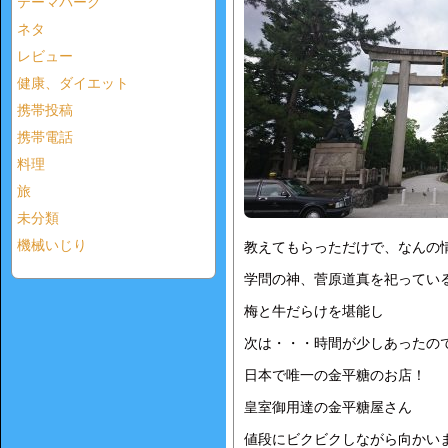
テーマパーク
ネタ
レビュー
健康、ダイエット
携帯投稿
携帯電話
料理
旅
未分類
機械いじり
教えてもらっただけで、なんの
学問の神、菅原道真を祀ってい
梅と牛だらけを堪能し
次は・・・時間が少しあったの
日本で唯一の金平糖のお店！
皇室御用達の金平糖屋さん
値段にビクビクしながら向かい