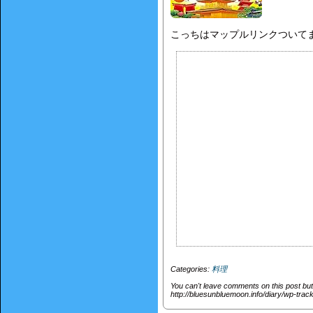
こっちはマップルリンクついて
Categories:
料理
You can't leave comments on this post bu
http://bluesunbluemoon.info/diary/wp-tr