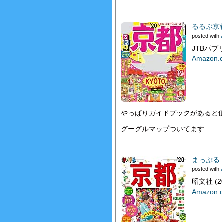
るるぶ京都
posted with
JTBパブリ
Amazon
やっぱりガイドブックがあると
グーグルマップついてます
まっぷる 
posted with
昭文社 (20
Amazon